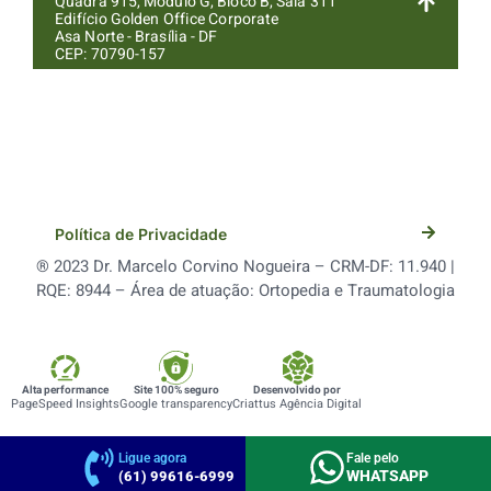
Quadra 915, Módulo G, Bloco B, Sala 311
Edifício Golden Office Corporate
Asa Norte - Brasília - DF
CEP: 70790-157
Política de Privacidade
® 2023 Dr. Marcelo Corvino Nogueira – CRM-DF: 11.940 |
RQE: 8944 – Área de atuação: Ortopedia e Traumatologia
Alta performance
Site 100% seguro
Desenvolvido por
PageSpeed Insights
Google transparency
Criattus Agência Digital
Ligue agora
Fale pelo
WHATSAPP
(61) 99616-6999